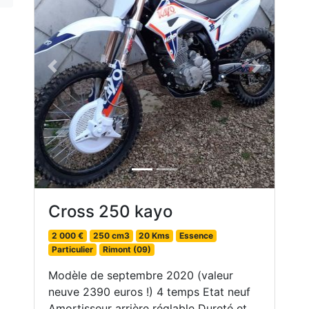
Previous
Next
Cross 250 kayo
2 000 €
250 cm3
20 Kms
Essence
Particulier
Rimont (09)
Modèle de septembre 2020 (valeur
neuve 2390 euros !) 4 temps Etat neuf
Amortisseur arrière réglable Dureté et