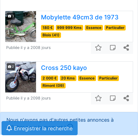
Mobylette 49cm3 de 1973
3
180 €
999 999 Kms
Essence
Particulier
Blois (41)
Publiée il y a 2008 jours
Cross 250 kayo
2
2 000 €
20 Kms
Essence
Particulier
Rimont (09)
Publiée il y a 2098 jours
Nous n'avons pas d'autres petites annonces à
afficher pour le moment !
Enregistrer la recherche